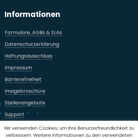
Informationen
Formulare, AGBs & SLAs
Datenschutzerklärung
Haftungsausschluss
Impressum
Barrierefreiheit
Imagebroschüre
Stellenangebote
Support
Vertrag hier kündigen
Wir verwenden Cookies, um Ihre Benutzerfreundlichkeit zu
verbessern. Weitere Informationen zu den verwendeten
MySKYTRON-Login