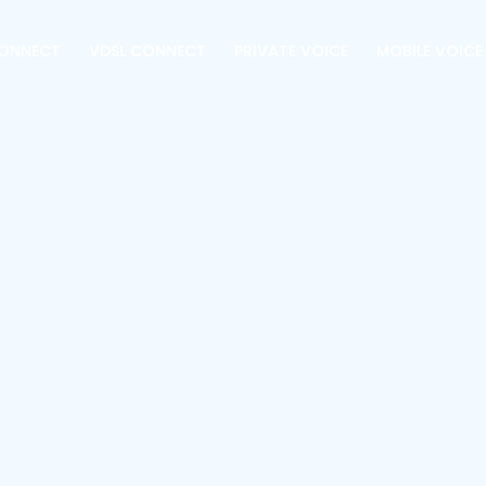
CONNECT
VDSL CONNECT
PRIVATE VOICE
MOBILE VOICE