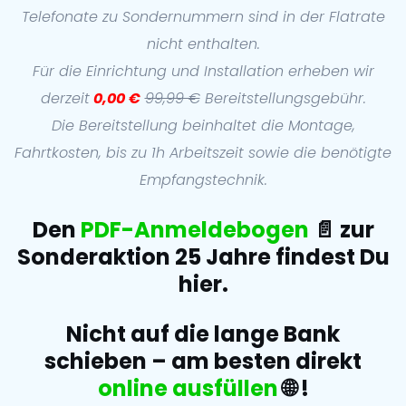
Telefonate zu Sondernummern sind in der Flatrate
nicht enthalten.
Für die Einrichtung und Installation erheben wir
derzeit
0,00 €
99,99 €
Bereitstellungsgebühr.
Die Bereitstellung beinhaltet die Montage,
Fahrtkosten, bis zu 1h Arbeitszeit sowie die benötigte
Empfangstechnik.
Den
PDF-Anmeldebogen
📄
zur
Sonderaktion 25 Jahre findest Du
hier.
Nicht auf die lange Bank
schieben – am besten direkt
online ausfüllen
🌐
!